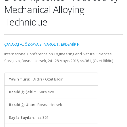
Mechanical Alloying
Technique
ÇANAKÇI A.
,
ÖZKAYA S.
,
VAROL T.
,
ERDEMİR F.
International Conference on Engineering and Natural Sciences,
Sarajevo, Bosna-Hersek, 24 - 28 Mayıs 2016, ss.361, (Özet Bildiri)
Yayın Türü:
Bildiri / Özet Bildiri
Basıldığı Şehir:
Sarajevo
Basıldığı Ülke:
Bosna-Hersek
Sayfa Sayıları:
ss.361