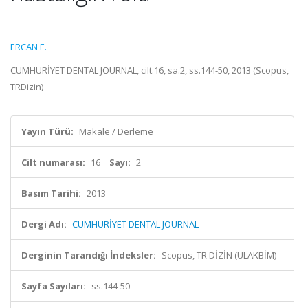
ERCAN E.
CUMHURİYET DENTAL JOURNAL, cilt.16, sa.2, ss.144-50, 2013 (Scopus,
TRDizin)
Yayın Türü:
Makale / Derleme
Cilt numarası:
16
Sayı:
2
Basım Tarihi:
2013
Dergi Adı:
CUMHURİYET DENTAL JOURNAL
Derginin Tarandığı İndeksler:
Scopus, TR DİZİN (ULAKBİM)
Sayfa Sayıları:
ss.144-50