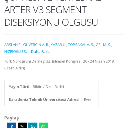
ARTER V3 SEGMENT
DISEKSIYONU OLGUSU
ARSLAN E.
,
GÜVERCİN A. R.
,
YAZAR U.
,
TOPSAKAL A. S.
,
GEL M. S.
,
HIZIROĞLU S.
,
...Daha Fazla
Türk Nöroşirürji Derneği 32. Bilimsel Kongresi, 20 - 24 Nisan 2018,
(Özet Bildiri)
Yayın Türü:
Bildiri / Özet Bildiri
Karadeniz Teknik Üniversitesi Adresli:
Evet
Paylaş