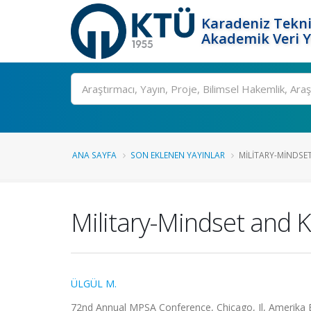
Karadeniz Tekni
Akademik Veri 
Ara
ANA SAYFA
SON EKLENEN YAYINLAR
MILITARY-MINDSET
Military-Mindset and 
ÜLGÜL M.
72nd Annual MPSA Conference, Chicago, Il, Amerika Birl