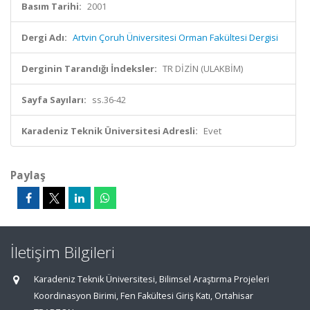
Basım Tarihi:
2001
Dergi Adı:
Artvin Çoruh Üniversitesi Orman Fakültesi Dergisi
Derginin Tarandığı İndeksler:
TR DİZİN (ULAKBİM)
Sayfa Sayıları:
ss.36-42
Karadeniz Teknik Üniversitesi Adresli:
Evet
Paylaş
İletişim Bilgileri
Karadeniz Teknik Üniversitesi, Bilimsel Araştırma Projeleri
Koordinasyon Birimi, Fen Fakültesi Giriş Katı, Ortahisar