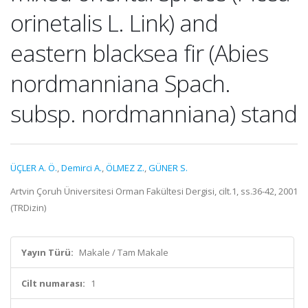
orinetalis L. Link) and
eastern blacksea fir (Abies
nordmanniana Spach.
subsp. nordmanniana) stand
ÜÇLER A. Ö.
,
Demirci A.
,
ÖLMEZ Z.
,
GÜNER S.
Artvin Çoruh Üniversitesi Orman Fakültesi Dergisi, cilt.1, ss.36-42, 2001
(TRDizin)
Yayın Türü:
Makale / Tam Makale
Cilt numarası:
1