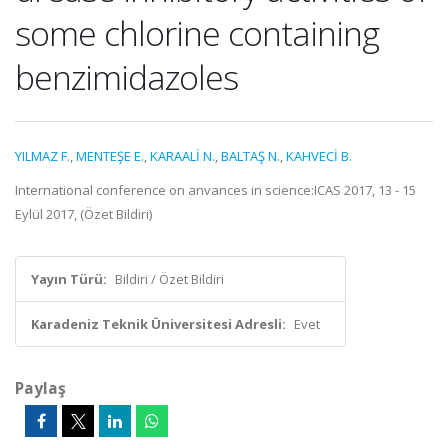
some chlorine containing
benzimidazoles
YILMAZ F.
,
MENTEŞE E.
,
KARAALİ N.
,
BALTAŞ N.
,
KAHVECİ B.
International conference on anvances in science:ICAS 2017, 13 - 15
Eylül 2017, (Özet Bildiri)
Yayın Türü:
Bildiri / Özet Bildiri
Karadeniz Teknik Üniversitesi Adresli:
Evet
Paylaş