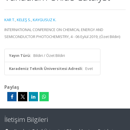
KAR T.
,
KELEŞ S.
,
KAYGUSUZ K.
INTERNATIONAL CONFERENCE ON CHEMICAL ENERGY AND
SEMICONDUCTOR PHOTOCHEMISTRY, 4 - 06 Eylül 2019, (Özet Bildiri)
Yayın Türü:
Bildiri / Özet Bildiri
Karadeniz Teknik Üniversitesi Adresli:
Evet
Paylaş
İletişim Bilgileri