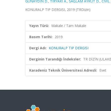
GÜNAYDIN D.
,
TİRYAKİ A.
,
SAĞLAM AYKUT D.
,
CİVİL
KONURALP TIP DERGISI, 2019 (TRDizin)
Yayın Türü:
Makale / Tam Makale
Basım Tarihi:
2019
Dergi Adı:
KONURALP TIP DERGISI
Derginin Tarandığı İndeksler:
TR DİZİN (ULAK
Karadeniz Teknik Üniversitesi Adresli:
Evet