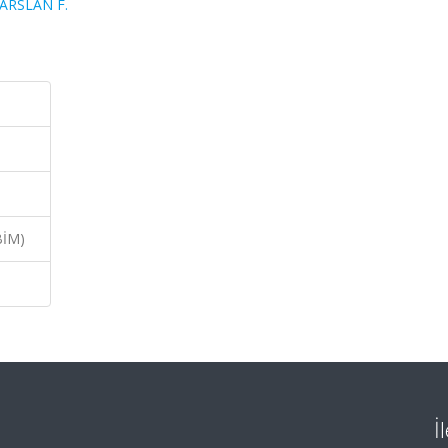
 ARSLAN F.
BİM)
İ