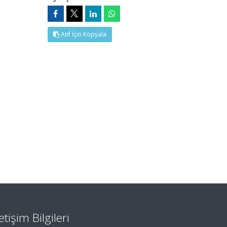
Atıf İçin Kopyala
letişim Bilgileri