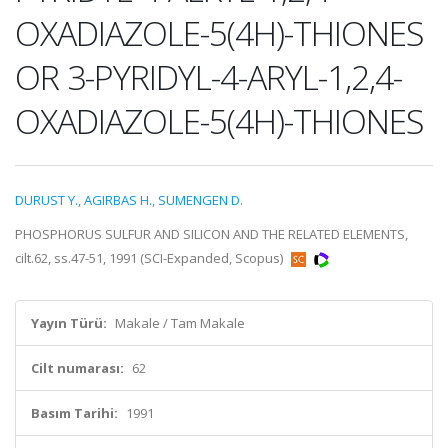
OXADIAZOLE-5(4H)-THIONES
OR 3-PYRIDYL-4-ARYL-1,2,4-
OXADIAZOLE-5(4H)-THIONES
DURUST Y.
,
AGIRBAS H.
,
SUMENGEN D.
PHOSPHORUS SULFUR AND SILICON AND THE RELATED ELEMENTS,
cilt.62, ss.47-51, 1991 (SCI-Expanded, Scopus)
Yayın Türü:
Makale / Tam Makale
Cilt numarası:
62
Basım Tarihi:
1991