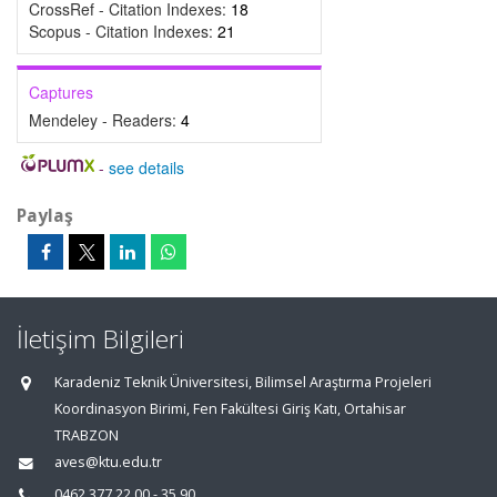
CrossRef - Citation Indexes:
18
Scopus - Citation Indexes:
21
Captures
Mendeley - Readers:
4
-
see details
Paylaş
İletişim Bilgileri
Karadeniz Teknik Üniversitesi, Bilimsel Araştırma Projeleri
Koordinasyon Birimi, Fen Fakültesi Giriş Katı, Ortahisar
TRABZON
aves@ktu.edu.tr
0462 377 22 00 - 35 90