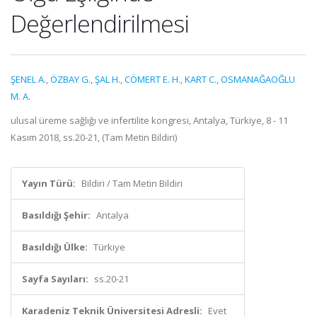
Değerlendirilmesi
ŞENEL A.
,
ÖZBAY G.
,
ŞAL H.
,
CÖMERT E. H.
,
KART C.
,
OSMANAĞAOĞLU
M. A.
ulusal üreme sağlığı ve infertilite kongresi, Antalya, Türkiye, 8 - 11
Kasım 2018, ss.20-21, (Tam Metin Bildiri)
Yayın Türü:
Bildiri / Tam Metin Bildiri
Basıldığı Şehir:
Antalya
Basıldığı Ülke:
Türkiye
Sayfa Sayıları:
ss.20-21
Karadeniz Teknik Üniversitesi Adresli:
Evet