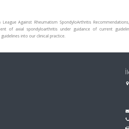
sh League Against Rheumatism SpondyloArthritis Recommendations
 of axial spondyloarthritis under guidance of current guideli
uidelines into our clinical practice.
İ