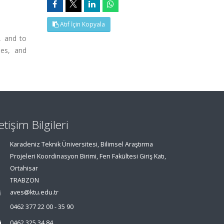
Atıf İçin Kopyala
, and to
nes, and
letişim Bilgileri
Karadeniz Teknik Üniversitesi, Bilimsel Araştırma
Projeleri Koordinasyon Birimi, Fen Fakültesi Giriş Katı,
Ortahisar
TRABZON
aves@ktu.edu.tr
0462 377 22 00 - 35 90
0462 325 34 84