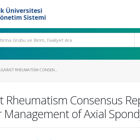
k Üniversitesi
Yönetim Sistemi
AGAINST RHEUMATISM CONSEN...
st Rheumatism Consensus Rep
Management of Axial Spondyl