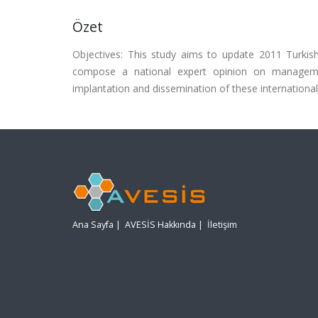
Özet
Objectives: This study aims to update 2011 Turki
compose a national expert opinion on management
implantation and dissemination of these international g
Ana Sayfa
|
AVESİS Hakkında
|
İletişim