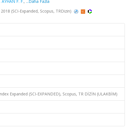
,
AYHAN F. F.
,
...Daha Fazla
 2018 (SCI-Expanded, Scopus, TRDizin)
3
n Index Expanded (SCI-EXPANDED), Scopus, TR DİZİN (ULAKBİM)