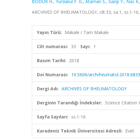
BODUR H.
,
Yurdakul F. G.
,
Ataman S.
,
Garip Y.
,
Nas K.
ARCHIVES OF RHEUMATOLOGY, cilt.33, sa.1, ss.1-16,
Yayın Türü:
Makale / Tam Makale
Cilt numarası:
33
Sayı:
1
Basım Tarihi:
2018
Doi Numarası:
10.5606/archrheumatol.2018.683
Dergi Adı:
ARCHIVES OF RHEUMATOLOGY
Derginin Tarandığı İndeksler:
Science Citatio
Sayfa Sayıları:
ss.1-16
Karadeniz Teknik Üniversitesi Adresli:
Evet