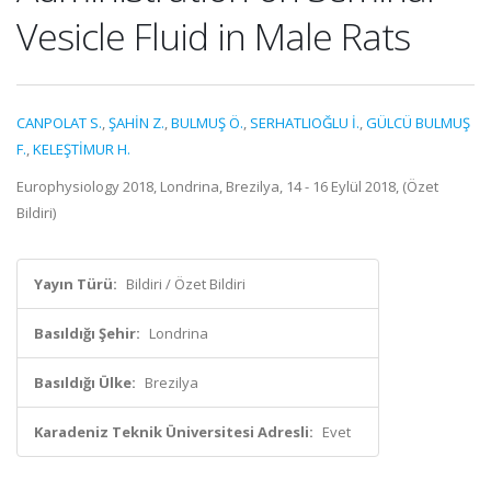
Vesicle Fluid in Male Rats
CANPOLAT S.
,
ŞAHİN Z.
,
BULMUŞ Ö.
,
SERHATLIOĞLU İ.
,
GÜLCÜ BULMUŞ
F.
,
KELEŞTİMUR H.
Europhysiology 2018, Londrina, Brezilya, 14 - 16 Eylül 2018, (Özet
Bildiri)
Yayın Türü:
Bildiri / Özet Bildiri
Basıldığı Şehir:
Londrina
Basıldığı Ülke:
Brezilya
Karadeniz Teknik Üniversitesi Adresli:
Evet