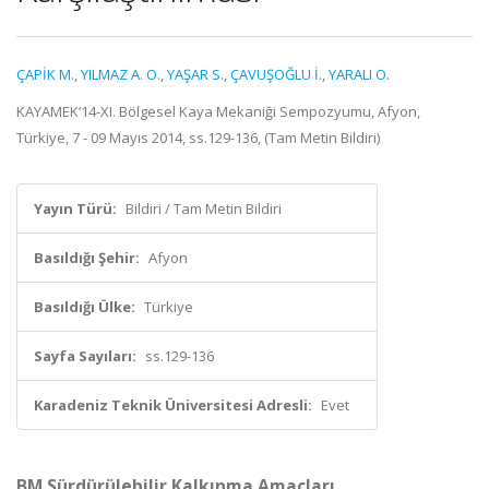
ÇAPİK M.
,
YILMAZ A. O.
,
YAŞAR S.
,
ÇAVUŞOĞLU İ.
,
YARALI O.
KAYAMEK’14-XI. Bölgesel Kaya Mekaniği Sempozyumu, Afyon,
Türkiye, 7 - 09 Mayıs 2014, ss.129-136, (Tam Metin Bildiri)
Yayın Türü:
Bildiri / Tam Metin Bildiri
Basıldığı Şehir:
Afyon
Basıldığı Ülke:
Türkiye
Sayfa Sayıları:
ss.129-136
Karadeniz Teknik Üniversitesi Adresli:
Evet
BM Sürdürülebilir Kalkınma Amaçları