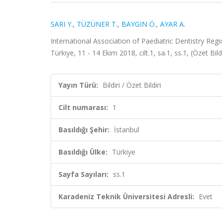
SARI Y.
,
TÜZÜNER T.
,
BAYGIN Ö.
,
AYAR A.
International Association of Paediatric Dentistry Reg
Türkiye, 11 - 14 Ekim 2018, cilt.1, sa.1, ss.1, (Özet Bildi
Yayın Türü:
Bildiri / Özet Bildiri
Cilt numarası:
1
Basıldığı Şehir:
İstanbul
Basıldığı Ülke:
Türkiye
Sayfa Sayıları:
ss.1
Karadeniz Teknik Üniversitesi Adresli:
Evet