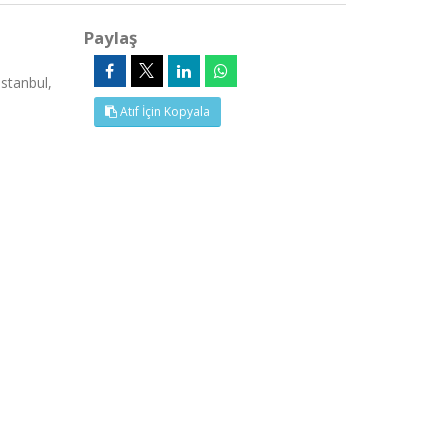
Paylaş
İstanbul,
Atıf İçin Kopyala