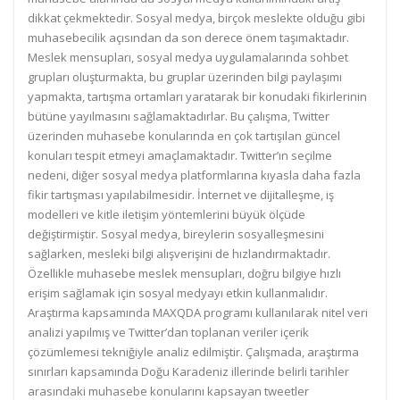
dikkat çekmektedir. Sosyal medya, birçok meslekte olduğu gibi
muhasebecilik açısından da son derece önem taşımaktadır.
Meslek mensupları, sosyal medya uygulamalarında sohbet
grupları oluşturmakta, bu gruplar üzerinden bilgi paylaşımı
yapmakta, tartışma ortamları yaratarak bir konudaki fikirlerinin
bütüne yayılmasını sağlamaktadırlar. Bu çalışma, Twitter
üzerinden muhasebe konularında en çok tartışılan güncel
konuları tespit etmeyi amaçlamaktadır. Twitter’ın seçilme
nedeni, diğer sosyal medya platformlarına kıyasla daha fazla
fikir tartışması yapılabilmesidir. İnternet ve dijitalleşme, iş
modelleri ve kitle iletişim yöntemlerini büyük ölçüde
değiştirmiştir. Sosyal medya, bireylerin sosyalleşmesini
sağlarken, mesleki bilgi alışverişini de hızlandırmaktadır.
Özellikle muhasebe meslek mensupları, doğru bilgiye hızlı
erişim sağlamak için sosyal medyayı etkin kullanmalıdır.
Araştırma kapsamında MAXQDA programı kullanılarak nitel veri
analizi yapılmış ve Twitter’dan toplanan veriler içerik
çözümlemesi tekniğiyle analiz edilmiştir. Çalışmada, araştırma
sınırları kapsamında Doğu Karadeniz illerinde belirli tarihler
arasındaki muhasebe konularını kapsayan tweetler