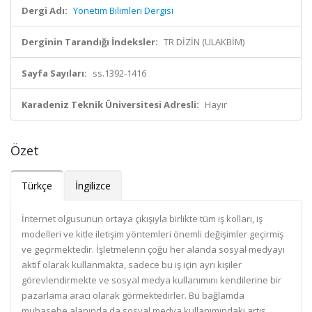
Dergi Adı:
Yönetim Bilimleri Dergisi
Derginin Tarandığı İndeksler:
TR DİZİN (ULAKBİM)
Sayfa Sayıları:
ss.1392-1416
Karadeniz Teknik Üniversitesi Adresli:
Hayır
Özet
Türkçe
İngilizce
İnternet olgusunun ortaya çıkışıyla birlikte tüm iş kolları, iş
modelleri ve kitle iletişim yöntemleri önemli değişimler geçirmiş
ve geçirmektedir. İşletmelerin çoğu her alanda sosyal medyayı
aktif olarak kullanmakta, sadece bu iş için ayrı kişiler
görevlendirmekte ve sosyal medya kullanımını kendilerine bir
pazarlama aracı olarak görmektedirler. Bu bağlamda
muhasebe alanında da sosyal medya kullanımındaki artış