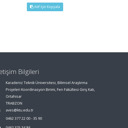
Atıf İçin Kopyala
letişim Bilgileri
Karadeniz Teknik Üniversitesi, Bilimsel Araştırma
Projeleri Koordinasyon Birimi, Fen Fakültesi Giriş Katı,
Ortahisar
TRABZON
aves@ktu.edu.tr
0462 377 22 00 - 35 90
0462 325 34 84