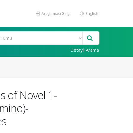
Araştırmacı Girişi
English
Detaylı Arama
s of Novel 1-
amino)-
es