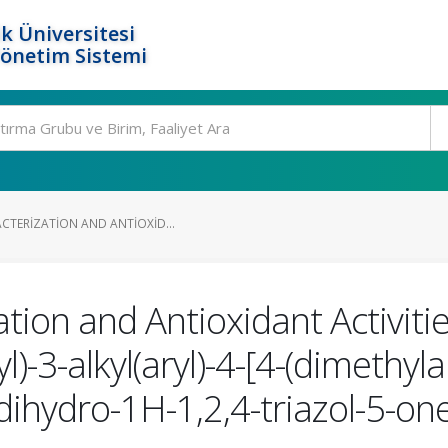
k Üniversitesi
Yönetim Sistemi
CTERIZATION AND ANTIOXID...
tion and Antioxidant Activitie
)-3-alkyl(aryl)-4-[4-(dimethyl
ihydro-1H-1,2,4-triazol-5-on