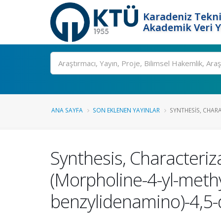
Karadeniz Tekni
Akademik Veri 
Ara
ANA SAYFA
SON EKLENEN YAYINLAR
SYNTHESIS, CHARA
Synthesis, Characteriza
(Morpholine-4-yl-methyl
benzylidenamino)-4,5-d