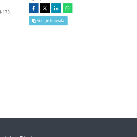
-173,
Atıf İçin Kopyala