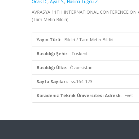
Ocak D.
,
Ayaz Y.
,
Hasırcı Tuğcu Z.
AVRASYA 11TH INTERNATIONAL CONFERENCE ON APPLI
(Tam Metin Bildiri)
Yayın Türü:
Bildiri / Tam Metin Bildiri
Basıldığı Şehir:
Toskent
Basıldığı Ülke:
Özbekistan
Sayfa Sayıları:
ss.164-173
Karadeniz Teknik Üniversitesi Adresli:
Evet