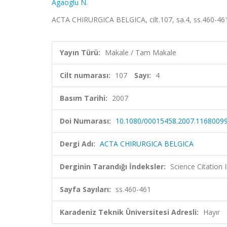
Agaoglu N.
ACTA CHIRURGICA BELGICA, cilt.107, sa.4, ss.460-46
Yayın Türü:
Makale / Tam Makale
Cilt numarası:
107
Sayı:
4
Basım Tarihi:
2007
Doi Numarası:
10.1080/00015458.2007.1168009
Dergi Adı:
ACTA CHIRURGICA BELGICA
Derginin Tarandığı İndeksler:
Science Citation
Sayfa Sayıları:
ss.460-461
Karadeniz Teknik Üniversitesi Adresli:
Hayır