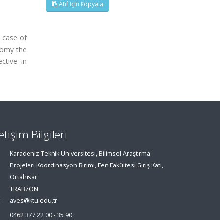
Atıf İçin Kopyala
A case of
ctomy the
ctive in
letişim Bilgileri
Karadeniz Teknik Üniversitesi, Bilimsel Araştırma
Projeleri Koordinasyon Birimi, Fen Fakültesi Giriş Katı,
Ortahisar
TRABZON
aves@ktu.edu.tr
0462 377 22 00 - 35 90