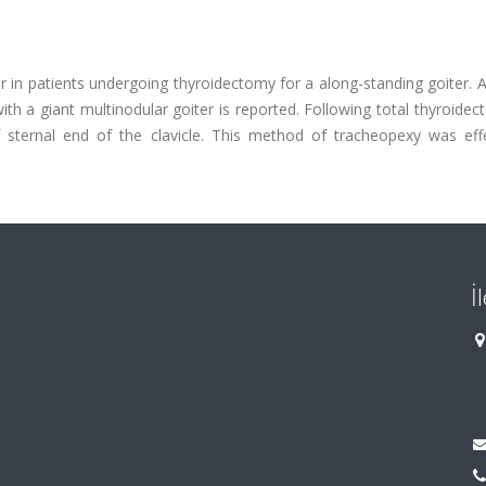
 in patients undergoing thyroidectomy for a along-standing goiter. 
th a giant multinodular goiter is reported. Following total thyroide
f sternal end of the clavicle. This method of tracheopexy was effe
İ