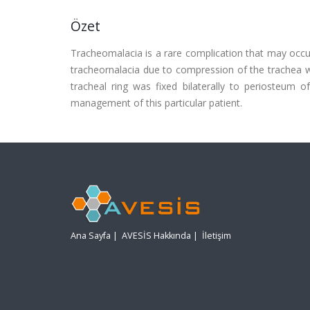
Özet
Tracheomalacia is a rare complication that may occur
tracheornalacia due to compression of the trachea wi
tracheal ring was fixed bilaterally to periosteum o
management of this particular patient.
Ana Sayfa
|
AVESİS Hakkında
|
İletişim