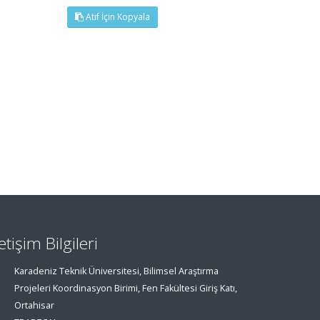
Atıf İçin Kopyala
letişim Bilgileri
Karadeniz Teknik Üniversitesi, Bilimsel Araştırma
Projeleri Koordinasyon Birimi, Fen Fakültesi Giriş Katı,
Ortahisar