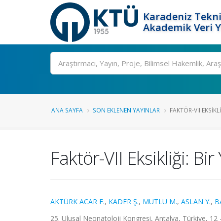
Karadeniz Tekni
Akademik Veri 
Ara
ANA SAYFA
SON EKLENEN YAYINLAR
FAKTÖR-VII EKSIKL
Faktör-VII Eksikliği: B
AKTÜRK ACAR F.
,
KADER Ş.
,
MUTLU M.
,
ASLAN Y.
,
B
25. Ulusal Neonatoloji Kongresi, Antalya, Türkiye, 12 -