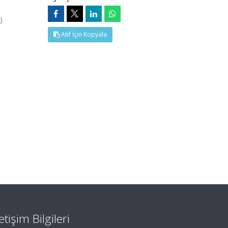
)
Atıf İçin Kopyala
letişim Bilgileri