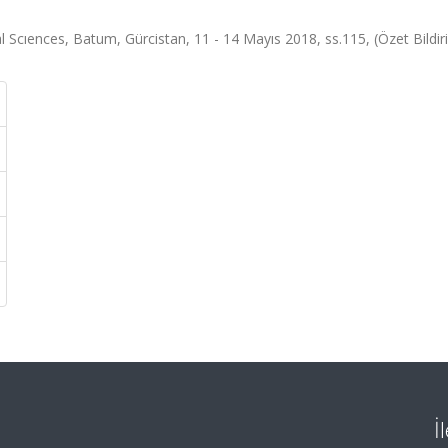
 Scıences, Batum, Gürcistan, 11 - 14 Mayıs 2018, ss.115, (Özet Bildiri
İ