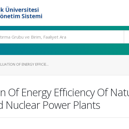
k Üniversitesi
Yönetim Sistemi
UATION OF ENERGY EFFICIE...
n Of Energy Effıciency Of Na
d Nuclear Power Plants