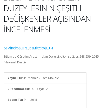
DÜZEYLERİNİN ÇEŞİTLİ
DEĞİŞKENLER AÇISINDAN
İNCELENMESİ
DEMİRCİOĞLU G.
,
DEMİRCİOĞLU H.
Eğitim ve Öğretim Araştırmaları Dergisi, cilt.4, sa.2, ss.248-259, 2015
(Hakemli Dergi)
Yayın Türü:
Makale / Tam Makale
Cilt numarası:
4
Sayı:
2
Basım Tarihi:
2015