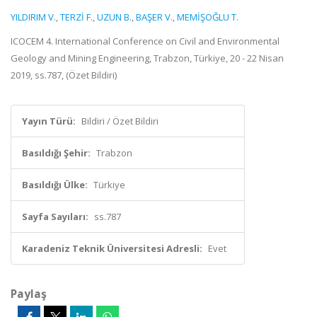
YILDIRIM V.
,
TERZİ F.
,
UZUN B.
,
BAŞER V.
,
MEMİŞOĞLU T.
ICOCEM 4. International Conference on Civil and Environmental
Geology and Mining Engineering, Trabzon, Türkiye, 20 - 22 Nisan
2019, ss.787, (Özet Bildiri)
Yayın Türü:
Bildiri / Özet Bildiri
Basıldığı Şehir:
Trabzon
Basıldığı Ülke:
Türkiye
Sayfa Sayıları:
ss.787
Karadeniz Teknik Üniversitesi Adresli:
Evet
Paylaş