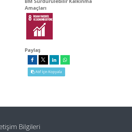
BM Sürdürülebilir Kalkınma
Amaçları
Paylaş
Atıf İçin Kopyala
letişim Bilgileri