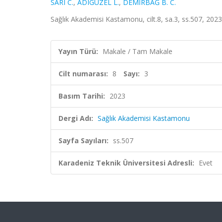
SARI C.
,
ADIGÜZEL L.
,
DEMİRBAĞ B. C.
Sağlık Akademisi Kastamonu, cilt.8, sa.3, ss.507, 202
Yayın Türü:
Makale / Tam Makale
Cilt numarası:
8
Sayı:
3
Basım Tarihi:
2023
Dergi Adı:
Sağlık Akademisi Kastamonu
Sayfa Sayıları:
ss.507
Karadeniz Teknik Üniversitesi Adresli:
Evet