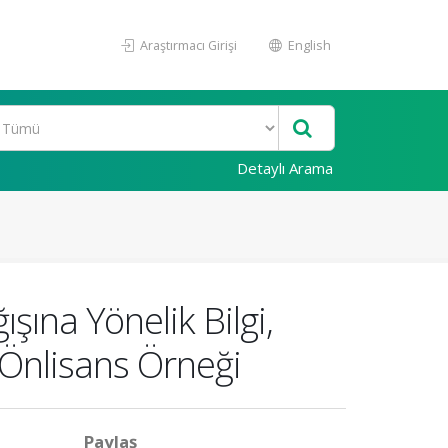
Araştırmacı Girişi
English
Detaylı Arama
şına Yönelik Bilgi,
e Önlisans Örneği
Paylaş