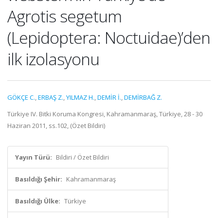
Agrotis segetum
(Lepidoptera: Noctuidae)’den
ilk izolasyonu
GÖKÇE C.
,
ERBAŞ Z.
,
YILMAZ H.
,
DEMİR İ.
,
DEMİRBAĞ Z.
Türkiye IV. Bitki Koruma Kongresi, Kahramanmaraş, Türkiye, 28 - 30
Haziran 2011, ss.102, (Özet Bildiri)
Yayın Türü:
Bildiri / Özet Bildiri
Basıldığı Şehir:
Kahramanmaraş
Basıldığı Ülke:
Türkiye