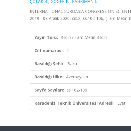
ÇOLAK B.
,
GÖGER B.
,
KAHRİMAN İ.
INTERNATIONAL EUROASIA CONGRESS ON SCIENTIFIC
2019 - 09 Aralık 2020, cilt.2, ss.102-106, (Tam Metin Bi
Yayın Türü:
Bildiri / Tam Metin Bildiri
Cilt numarası:
2
Basıldığı Şehir:
Baku
Basıldığı Ülke:
Azerbaycan
Sayfa Sayıları:
ss.102-106
Karadeniz Teknik Üniversitesi Adresli:
Evet