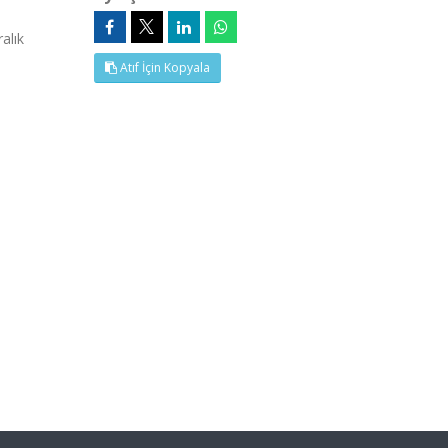
alık
Atıf İçin Kopyala