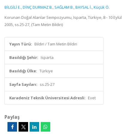
BİLGİLİ E.
,
DİNÇ DURMAZ B.
,
SAĞLAM B.
,
BAYSAL İ.
,
Küçük Ö.
Korunan Doğal Alanlar Sempozyumu, Isparta, Türkiye, 8 - 10 Eylül
2005, ss.25-27, (Tam Metin Bildiri)
Yayın Türü:
Bildiri / Tam Metin Bildiri
Basıldığı Şehir:
Isparta
Basıldığı Ülke:
Türkiye
Sayfa Sayıları:
ss.25-27
Karadeniz Teknik Üniversitesi Adresli:
Evet
Paylaş