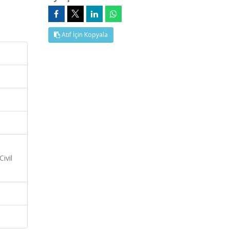
Atıf İçin Kopyala
ivil