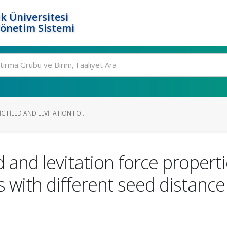
k Üniversitesi
Yönetim Sistemi
 FIELD AND LEVITATION FO...
 and levitation force propert
with different seed distance