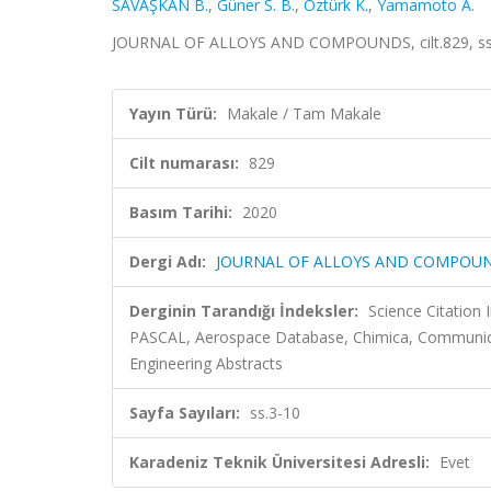
SAVAŞKAN B.
,
Güner S. B.
,
Öztürk K.
,
Yamamoto A.
JOURNAL OF ALLOYS AND COMPOUNDS, cilt.829, ss.3
Yayın Türü:
Makale / Tam Makale
Cilt numarası:
829
Basım Tarihi:
2020
Dergi Adı:
JOURNAL OF ALLOYS AND COMPOU
Derginin Tarandığı İndeksler:
Science Citation
PASCAL, Aerospace Database, Chimica, Communicati
Engineering Abstracts
Sayfa Sayıları:
ss.3-10
Karadeniz Teknik Üniversitesi Adresli:
Evet