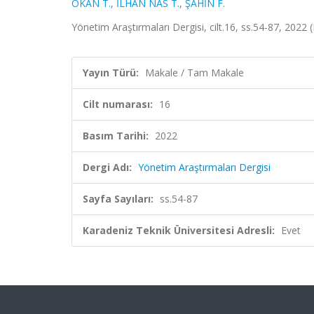
OKAN T.
,
İLHAN NAS T.
,
ŞAHİN F.
Yönetim Araştırmaları Dergisi, cilt.16, ss.54-87, 2022 
Yayın Türü:
Makale / Tam Makale
Cilt numarası:
16
Basım Tarihi:
2022
Dergi Adı:
Yönetim Araştırmaları Dergisi
Sayfa Sayıları:
ss.54-87
Karadeniz Teknik Üniversitesi Adresli:
Evet