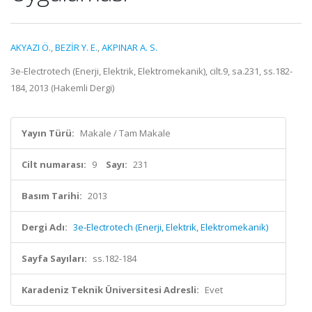
AKYAZI Ö.
,
BEZİR Y. E.
,
AKPINAR A. S.
3e-Electrotech (Enerji, Elektrik, Elektromekanik), cilt.9, sa.231, ss.182-
184, 2013 (Hakemli Dergi)
Yayın Türü:
Makale / Tam Makale
Cilt numarası:
9
Sayı:
231
Basım Tarihi:
2013
Dergi Adı:
3e-Electrotech (Enerji, Elektrik, Elektromekanik)
Sayfa Sayıları:
ss.182-184
Karadeniz Teknik Üniversitesi Adresli:
Evet