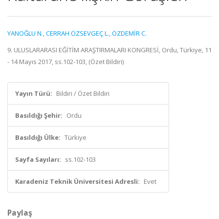
YANOĞLU N.
,
CERRAH ÖZSEVGEÇ L.
,
ÖZDEMİR C.
9. ULUSLARARASI EĞİTİM ARAŞTIRMALARI KONGRESİ, Ordu, Türkiye, 11
- 14 Mayıs 2017, ss.102-103, (Özet Bildiri)
Yayın Türü:
Bildiri / Özet Bildiri
Basıldığı Şehir:
Ordu
Basıldığı Ülke:
Türkiye
Sayfa Sayıları:
ss.102-103
Karadeniz Teknik Üniversitesi Adresli:
Evet
Paylaş