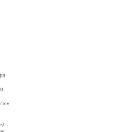
ibi
ha
lümde
ştır.
iği