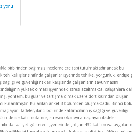
ksiyonu
unlukla birbirinden bağımsız incelemelere tabi tutulmaktadır ancak bu
k tehlikeli işler sınıfında çalışanlar işyerinde tehlike, yorgunluk, endişe g
sağlığı ve güvenliği riskleri karşısında çalışanların savunmasını
arkındalığının yüksek olması işyerindeki stresi azaltmakta, çalışanlara da
 Giriş, yöntem, bulgular ve tartışma olmak üzere dört kısımdan oluşan
 kullanılmıştır. Kullanılan anket 3 bölümden oluşmaktadır. Birinci bö
amaçlayan ifadeler, ikinci bölümde katılımcıların iş sağlığı ve güvenliği
lümde ise katılımcıların iş stresini ölçmeyi amaçlayan ifadeler
sınıfında faaliyet gösteren işyerlerinde çalışan 432 katılımcıya uygulanmı
ik özelliklerini tanımlamak amacıyla frekans analizi, iş sağlığı ve güvenl