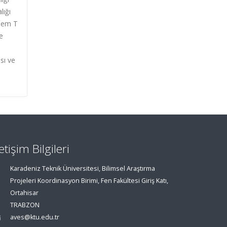
lığı
klem T
e
sı ve
letişim Bilgileri
Karadeniz Teknik Üniversitesi, Bilimsel Araştırma
Projeleri Koordinasyon Birimi, Fen Fakültesi Giriş Katı,
Ortahisar
TRABZON
aves@ktu.edu.tr