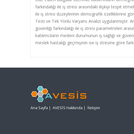
farkındalığı ile iş stresi arasındaki ilişkiyi tespit et
ile iş stresi düzeylerinin demografik özelliklerine g
Testi ve Tek Yönlü Varyans Analizi uygulanmıştır. Anal
güvenliği farkındalığı ile iş stresi parametreleri aras
katılımcıların medeni durumunun iş sağlığı ve güven
meslek hastalığı geçmişinin ise iş stresine göre farklı
Ana Sayfa
|
AVESİS Hakkında
|
İletişim