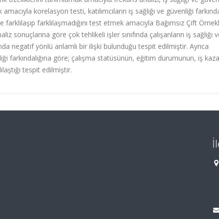
mek amacıyla korelasyon testi, katılımcıların iş sağlığı ve güvenliği farkında
öre farklılaşıp farklılaşmadığını test etmek amacıyla Bağımsız Çift Örne
iz sonuçlarına göre çok tehlikeli işler sınıfında çalışanların iş sağlığı v
ında negatif yönlü anlamlı bir ilişki bulunduğu tespit edilmiştir. Ayrıca
liği farkındalığına göre; çalışma statüsünün, eğitim durumunun, iş kaza
laştığı tespit edilmiştir.
İ