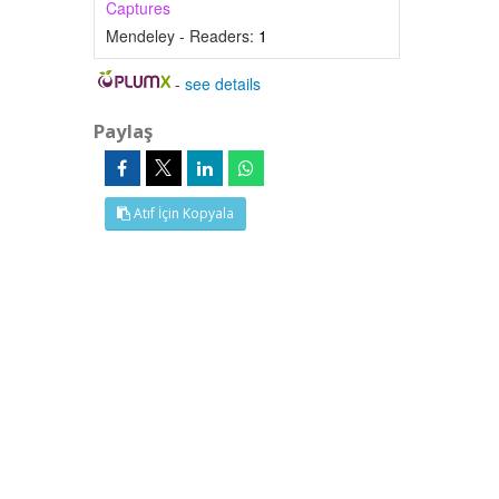
Captures
Mendeley - Readers:
1
-
see details
Paylaş
Atıf İçin Kopyala