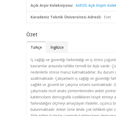
Açık Arşiv Koleksiyonu:
AVESİS Açık Erişim Kole
Karadeniz Teknik Üniversitesi Adresli:
Evet
Özet
Türkçe
İngilizce
İş sağlığı ve güvenliği farkındalığı ve iş stresi çoğ
kavramlar arasında tehlike temelli bir ilişki vardır. Ço
nedenlerle strese maruz kalmaktadırlar. Bu durum iş 
azaltmaktadır. Çalışanların iş sağlığı ve güvenliği f
sağlıklı ve güvenli bir çalışma ortamı sunmaktadır.
çalışmada nicel analiz yöntemlerinden anket yöntemi
katılımcıların demografik özelliklerini tespit etmeyi 
farkındalığını ölçmeyi amaçlayan ifadeler, üçüncü bö
bulunmaktadır. Anket İzmir ilinde çok tehlikeli işler 
Elde edilen bulgular üzerinde katılımcıların demograf