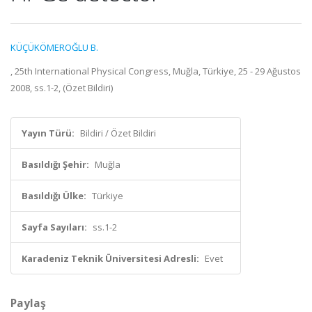
KÜÇÜKÖMEROĞLU B.
, 25th International Physical Congress, Muğla, Türkiye, 25 - 29 Ağustos
2008, ss.1-2, (Özet Bildiri)
Yayın Türü:
Bildiri / Özet Bildiri
Basıldığı Şehir:
Muğla
Basıldığı Ülke:
Türkiye
Sayfa Sayıları:
ss.1-2
Karadeniz Teknik Üniversitesi Adresli:
Evet
Paylaş