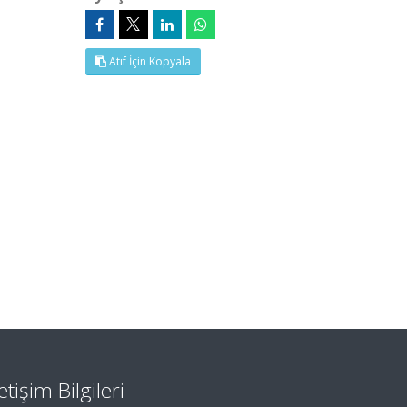
Atıf İçin Kopyala
letişim Bilgileri