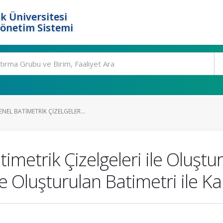
k Üniversitesi
Yönetim Sistemi
EL BATIMETRIK ÇIZELGELER...
imetrik Çizelgeleri ile Oluştu
Oluşturulan Batimetri ile Karş