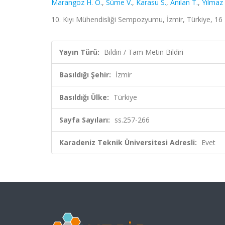
Marangoz H. O.
,
Süme V.
,
Karasu S.
,
Anılan T.
,
Yılmaz 
10. Kıyı Mühendisliği Sempozyumu, İzmir, Türkiye, 16 
Yayın Türü:
Bildiri / Tam Metin Bildiri
Basıldığı Şehir:
İzmir
Basıldığı Ülke:
Türkiye
Sayfa Sayıları:
ss.257-266
Karadeniz Teknik Üniversitesi Adresli:
Evet