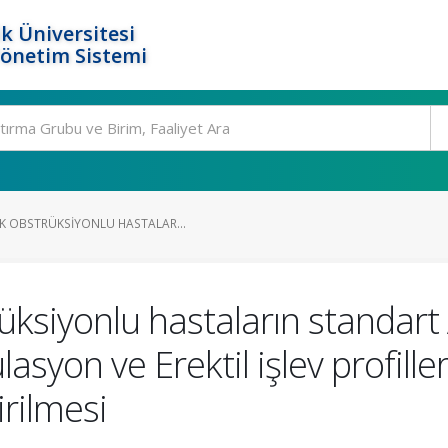
k Üniversitesi
Yönetim Sistemi
K OBSTRÜKSIYONLU HASTALAR...
ksiyonlu hastaların standart A
syon ve Erektil işlev profiller
irilmesi