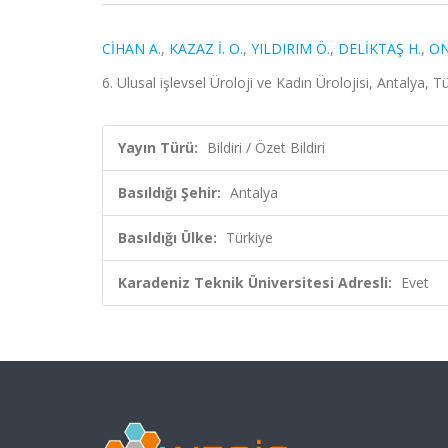
CİHAN A.
,
KAZAZ İ. O.
,
YILDIRIM Ö.
,
DELİKTAŞ H.
,
ON
6. Ulusal işlevsel Üroloji ve Kadın Ürolojisi, Antalya, T
Yayın Türü:
Bildiri / Özet Bildiri
Basıldığı Şehir:
Antalya
Basıldığı Ülke:
Türkiye
Karadeniz Teknik Üniversitesi Adresli:
Evet