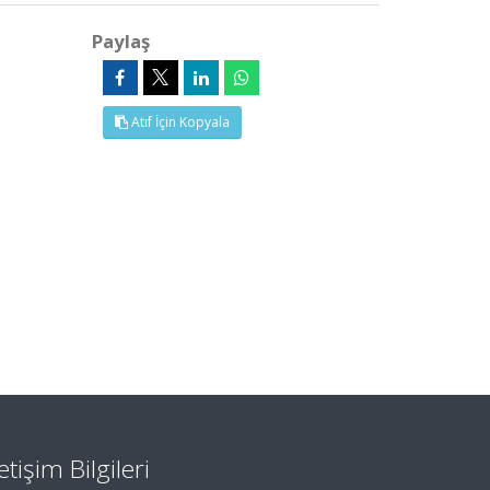
Paylaş
Atıf İçin Kopyala
letişim Bilgileri