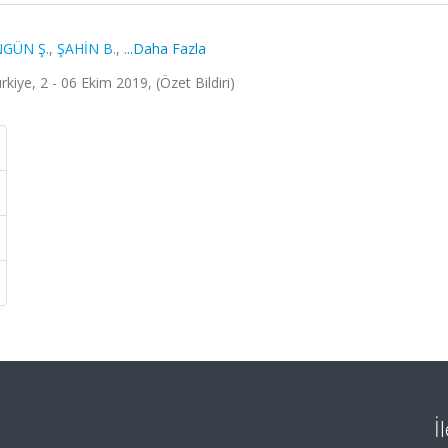
GÜN Ş.
,
ŞAHİN B.
,
...Daha Fazla
ürkiye, 2 - 06 Ekim 2019, (Özet Bildiri)
İ