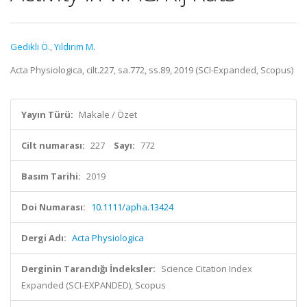
Gedikli Ö.
,
Yıldırım M.
Acta Physiologica, cilt.227, sa.772, ss.89, 2019 (SCI-Expanded, Scopus)
Yayın Türü:
Makale / Özet
Cilt numarası:
227
Sayı:
772
Basım Tarihi:
2019
Doi Numarası:
10.1111/apha.13424
Dergi Adı:
Acta Physiologica
Derginin Tarandığı İndeksler:
Science Citation Index
Expanded (SCI-EXPANDED), Scopus