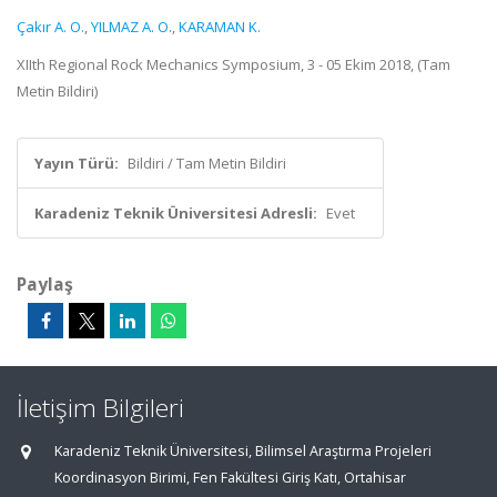
Çakır A. O.
,
YILMAZ A. O.
,
KARAMAN K.
XIIth Regional Rock Mechanics Symposium, 3 - 05 Ekim 2018, (Tam
Metin Bildiri)
Yayın Türü:
Bildiri / Tam Metin Bildiri
Karadeniz Teknik Üniversitesi Adresli:
Evet
Paylaş
İletişim Bilgileri
Karadeniz Teknik Üniversitesi, Bilimsel Araştırma Projeleri
Koordinasyon Birimi, Fen Fakültesi Giriş Katı, Ortahisar