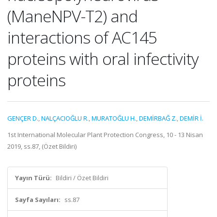
(ManeNPV-T2) and
interactions of AC145
proteins with oral infectivity
proteins
GENÇER D.
,
NALÇACIOĞLU R.
,
MURATOĞLU H.
,
DEMİRBAĞ Z.
,
DEMİR İ.
1st International Molecular Plant Protection Congress, 10 - 13 Nisan
2019, ss.87, (Özet Bildiri)
Yayın Türü:
Bildiri / Özet Bildiri
Sayfa Sayıları:
ss.87