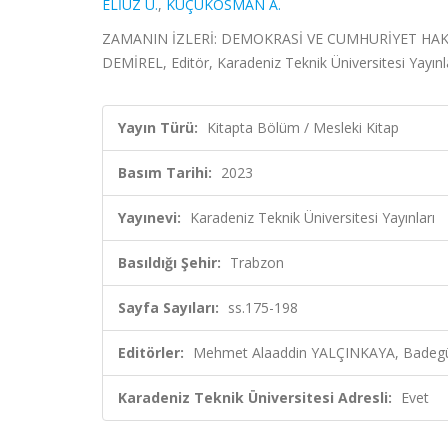
ELİUZ Ü.
,
KÜÇÜKOSMAN A.
ZAMANIN İZLERİ: DEMOKRASİ VE CUMHURİYET HAKK
DEMİREL, Editör, Karadeniz Teknik Üniversitesi Yayınl
Yayın Türü:
Kitapta Bölüm / Mesleki Kitap
Basım Tarihi:
2023
Yayınevi:
Karadeniz Teknik Üniversitesi Yayınları
Basıldığı Şehir:
Trabzon
Sayfa Sayıları:
ss.175-198
Editörler:
Mehmet Alaaddin YALÇINKAYA, Badegü
Karadeniz Teknik Üniversitesi Adresli:
Evet