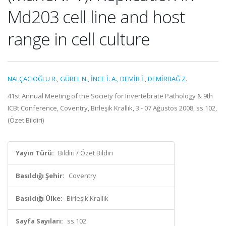
Md203 cell line and host
range in cell culture
NALÇACIOĞLU R.
,
GÜREL N.
,
İNCE İ. A.
,
DEMİR İ.
,
DEMİRBAĞ Z.
41st Annual Meeting of the Society for Invertebrate Pathology & 9th
ICBt Conference, Coventry, Birleşik Krallık, 3 - 07 Ağustos 2008, ss.102,
(Özet Bildiri)
Yayın Türü:
Bildiri / Özet Bildiri
Basıldığı Şehir:
Coventry
Basıldığı Ülke:
Birleşik Krallık
Sayfa Sayıları:
ss.102