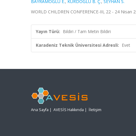
BAYRAMOĞLU E.
,
KURDOĞLU B. Ç.
,
SEYHAN S.
WORLD CHILDREN CONFERENCE-III, 22 - 24 Nisan 202
Yayın Türü:
Bildiri / Tam Metin Bildiri
Karadeniz Teknik Üniversitesi Adresli:
Evet
Ana Sayfa
|
AVESİS Hakkında
|
İletişim