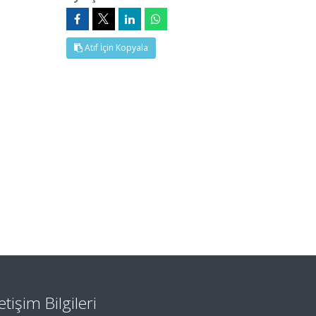
Atıf İçin Kopyala
letişim Bilgileri