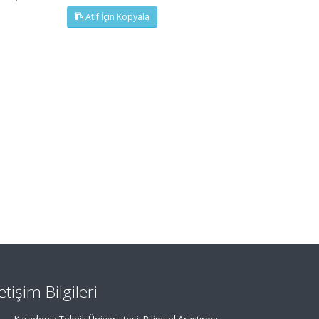
Atıf İçin Kopyala
letişim Bilgileri