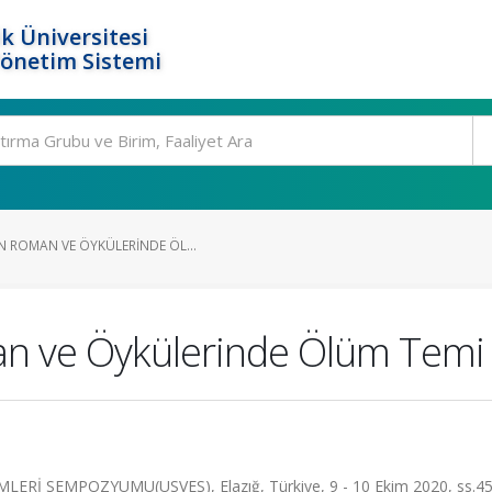
k Üniversitesi
Yönetim Sistemi
N ROMAN VE ÖYKÜLERINDE ÖL...
an ve Öykülerinde Ölüm Temi
ERİ SEMPOZYUMU(USVES), Elazığ, Türkiye, 9 - 10 Ekim 2020, ss.45