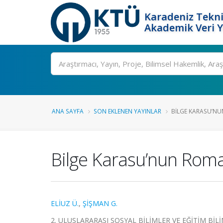
Karadeniz Tekni
Akademik Veri 
Ara
ANA SAYFA
SON EKLENEN YAYINLAR
BILGE KARASU’NU
Bilge Karasu’nun Rom
ELİUZ Ü.
,
ŞİŞMAN G.
2. ULUSLARARASI SOSYAL BİLİMLER VE EĞİTİM BİLİML