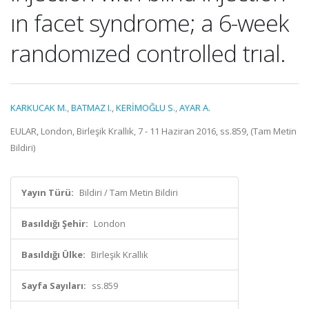
ın facet syndrome; a 6-week
randomızed controlled trıal.
KARKUCAK M.
,
BATMAZ I.
,
KERİMOĞLU S.
,
AYAR A.
EULAR, London, Birleşik Krallık, 7 - 11 Haziran 2016, ss.859, (Tam Metin
Bildiri)
Yayın Türü:
Bildiri / Tam Metin Bildiri
Basıldığı Şehir:
London
Basıldığı Ülke:
Birleşik Krallık
Sayfa Sayıları:
ss.859