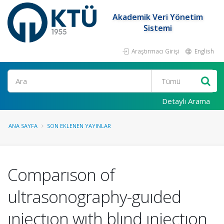
Akademik Veri Yönetim
Sistemi
Araştırmacı Girişi
English
Ara
Detaylı Arama
ANA SAYFA
SON EKLENEN YAYINLAR
Comparıson of
ultrasonography-guıded
ınjectıon wıth blınd ınjectıon