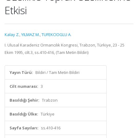
Etkisi
Kalay Z.
,
YILMAZ M.
,
TUFEKCIOGLU A.
I. Ulusal Karadeniz Ormancılık Kongresi, Trabzon, Türkiye, 23 - 25
Ekim 1995, cilt.3, ss.410-416, (Tam Metin Bildiri)
Yayın Türü:
Bildiri / Tam Metin Bildiri
Cilt numarası:
3
Basıldığı Şehir:
Trabzon
Basıldığı Ülke:
Türkiye
Sayfa Sayıları:
ss.410-416