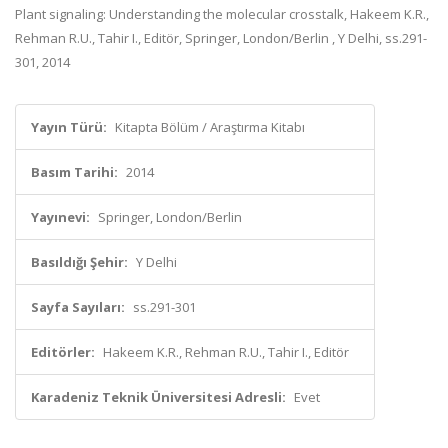
Plant signaling: Understanding the molecular crosstalk, Hakeem K.R.,
Rehman R.U., Tahir I., Editör, Springer, London/Berlin , Y Delhi, ss.291-
301, 2014
Yayın Türü:
Kitapta Bölüm / Araştırma Kitabı
Basım Tarihi:
2014
Yayınevi:
Springer, London/Berlin
Basıldığı Şehir:
Y Delhi
Sayfa Sayıları:
ss.291-301
Editörler:
Hakeem K.R., Rehman R.U., Tahir I., Editör
Karadeniz Teknik Üniversitesi Adresli:
Evet