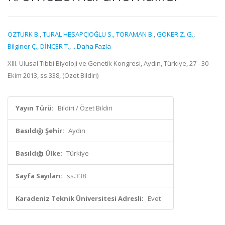
ÖZTÜRK B.
,
TURAL HESAPÇIOĞLU S.
,
TORAMAN B.
,
GÖKER Z. G.
,
Bilginer Ç.
,
DİNÇER T.
,
...Daha Fazla
XIII. Ulusal Tıbbi Biyoloji ve Genetik Kongresi, Aydın, Türkiye, 27 - 30
Ekim 2013, ss.338, (Özet Bildiri)
Yayın Türü:
Bildiri / Özet Bildiri
Basıldığı Şehir:
Aydın
Basıldığı Ülke:
Türkiye
Sayfa Sayıları:
ss.338
Karadeniz Teknik Üniversitesi Adresli:
Evet