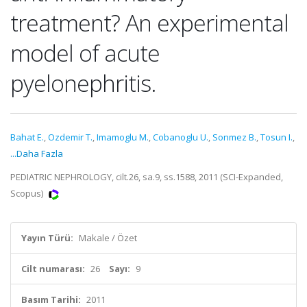
treatment? An experimental
model of acute
pyelonephritis.
Bahat E.
,
Ozdemir T.
,
Imamoglu M.
,
Cobanoglu U.
,
Sonmez B.
,
Tosun I.
,
...Daha Fazla
PEDIATRIC NEPHROLOGY, cilt.26, sa.9, ss.1588, 2011 (SCI-Expanded,
Scopus)
Yayın Türü:
Makale / Özet
Cilt numarası:
26
Sayı:
9
Basım Tarihi:
2011