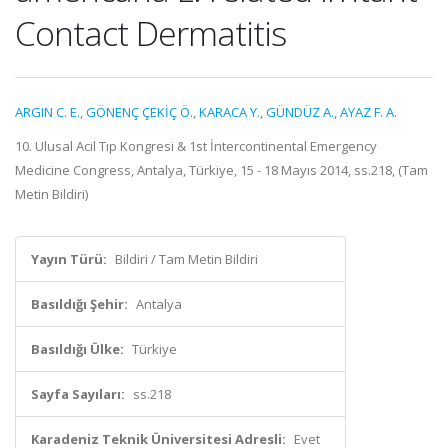
Contact Dermatitis
ARGIN C. E.
,
GÖNENÇ ÇEKİÇ Ö.
,
KARACA Y.
,
GÜNDÜZ A.
,
AYAZ F. A.
10. Ulusal Acil Tıp Kongresi & 1st İntercontinental Emergency
Medicine Congress, Antalya, Türkiye, 15 - 18 Mayıs 2014, ss.218, (Tam
Metin Bildiri)
Yayın Türü:
Bildiri / Tam Metin Bildiri
Basıldığı Şehir:
Antalya
Basıldığı Ülke:
Türkiye
Sayfa Sayıları:
ss.218
Karadeniz Teknik Üniversitesi Adresli:
Evet